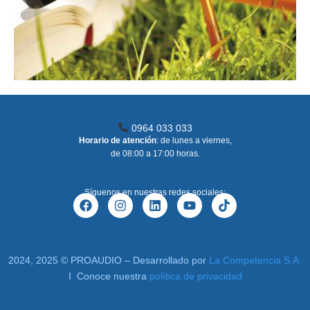
0964 033 033
Horario de atención
: de lunes a viernes,
de 08:00 a 17:00 horas.
Síguenos en nuestras redes sociales:
F
I
L
Y
T
a
n
i
o
i
c
s
n
u
k
e
t
k
t
t
b
a
e
u
o
o
g
d
b
k
2024, 2025 © PROAUDIO – Desarrollado por
La Competencia S.A.
o
r
i
e
I Conoce nuestra
política de privacidad
k
a
n
m